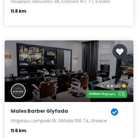
Λεωφόρος Ιασωνίδου 28, Ελληνικό 167 77, Ελλάδα
11.6 km
5.0
(31)
Online Πληρωμές
Males Barber Glyfada
Grigoriou Lampraki 16, Glifada 166 74, Greece
11.6 km