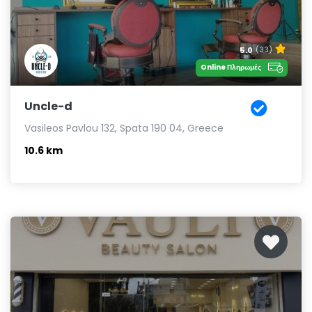
5.0
(33)
Online Πληρωμές
Uncle-d
Vasileos Pavlou 132, Spata 190 04, Greece
10.6 km