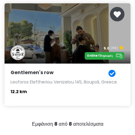
5.0
(86)
Online Πληρωμές
Gentlemen's row
Leoforos Eleftheriou Venizelou 145, Ilioupoli, Greece
12.2 km
Εμφάνιση
8
από
8
αποτελέσματα