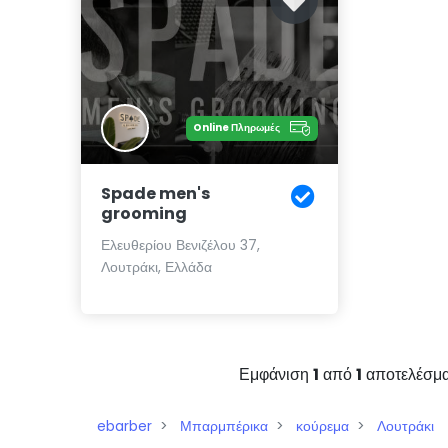
Online Πληρωμές
Spade men's
grooming
Ελευθερίου Βενιζέλου 37,
Λουτράκι, Ελλάδα
Εμφάνιση
1
από
1
αποτελέσμ
ebarber
Μπαρμπέρικα
κούρεμα
Λουτράκι