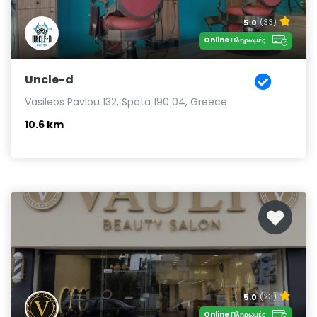
5.0
(33)
Online Πληρωμές
Uncle-d
Vasileos Pavlou 132, Spata 190 04, Greece
10.6 km
5.0
(23)
Online Πληρωμές