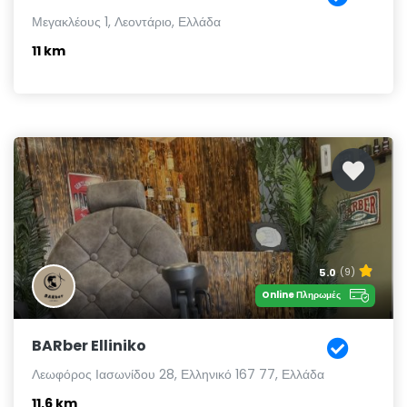
Μεγακλέους 1, Λεοντάριο, Ελλάδα
11 km
5.0
(9)
Online Πληρωμές
BARber Elliniko
Λεωφόρος Ιασωνίδου 28, Ελληνικό 167 77, Ελλάδα
11.6 km