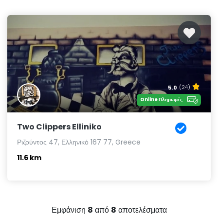
5.0
(24)
Online Πληρωμές
Two Clippers Elliniko
Ριζούντος 47, Ελληνικό 167 77, Greece
11.6 km
Εμφάνιση
8
από
8
αποτελέσματα