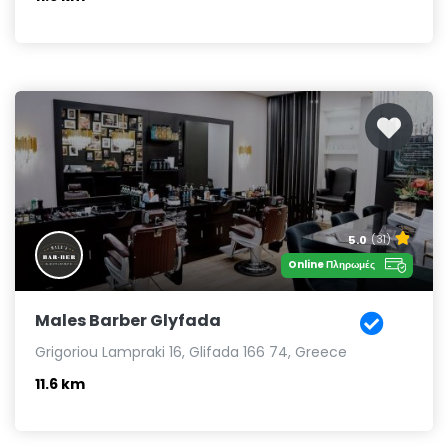
5.0
(31)
Online Πληρωμές
Males Barber Glyfada
Grigoriou Lampraki 16, Glifada 166 74, Greece
11.6 km