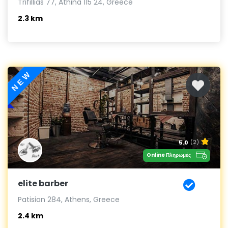
Trifillias 77, Athina 115 24, Greece
2.3 km
NEW
5.0
(2)
Online Πληρωμές
elite barber
Patision 284, Athens, Greece
2.4 km