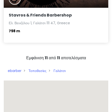
Stavros & Friends Barbershop
Ελ. Βενιζέλου 1, Γαλάτσι 111 47, Greece
798 m
Εμφάνιση
11
από
11
αποτελέσματα
ebarber
Τοποθεσίες
Γαλάτσι