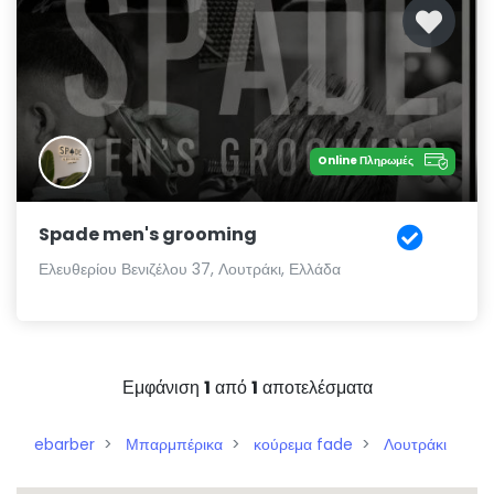
Online Πληρωμές
Spade men's grooming
Ελευθερίου Βενιζέλου 37, Λουτράκι, Ελλάδα
Εμφάνιση
1
από
1
αποτελέσματα
ebarber
Μπαρμπέρικα
κούρεμα fade
Λουτράκι