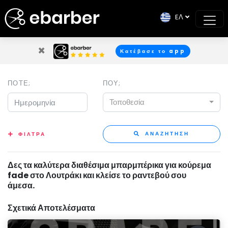
EΛ
×
Κατέβασε το app
ΠΟΤΕ;
ΠΟΥ;
Τοποθεσία
ΑΝΑΖΗΤΗΣΗ
ΦΙΛΤΡΑ
Δες τα καλύτερα διαθέσιμα μπαρμπέρικα για κούρεμα
fade στο Λουτράκι και κλείσε το ραντεβού σου
άμεσα.
Σχετικά Αποτελέσματα