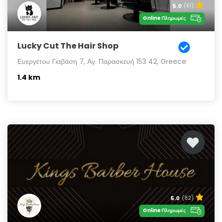
5.0
(61)
Online Πληρωμές
Lucky Cut The Hair Shop
Ευεργέτου Γιαβάση 7, Αγ. Παρασκευή 153 42, Greece
1.4 km
5.0
(82)
Online Πληρωμές