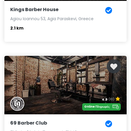
Kings Barber House
Agiou Ioannou 53, Agia Paraskevi, Greece
2.1 km
4.9
(10)
Online Πληρωμές
69 Barber Club