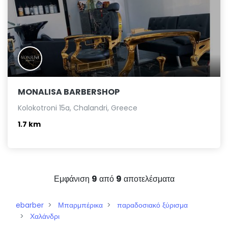
MONALISA BARBERSHOP
Kolokotroni 15a, Chalandri, Greece
1.7 km
Εμφάνιση
9
από
9
αποτελέσματα
ebarber
Μπαρμπέρικα
παραδοσιακό ξύρισμα
Χαλάνδρι