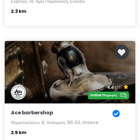
Ελβετίας 14, Αγία Παρασκευή, Ελλάδα
2.3 km
5.0
(70)
Online Πληρωμές
Ace barbershop
Θεμιστοκλέους 8, Χολαργός 155 62, Greece
2.5 km