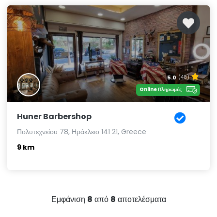
5.0
(48)
Online Πληρωμές
Huner Barbershop
Πολυτεχνείου 78, Ηράκλειο 141 21, Greece
9 km
Εμφάνιση
8
από
8
αποτελέσματα