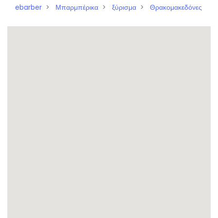
ebarber
Μπαρμπέρικα
ξύρισμα
Θρακομακεδόνες