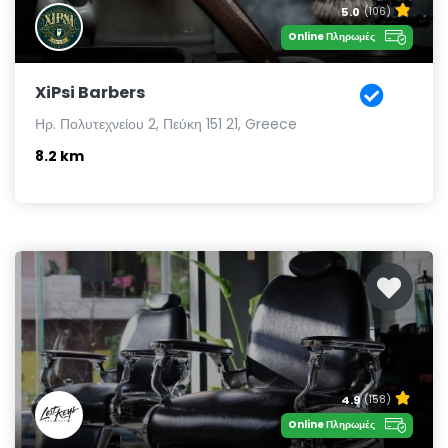
5.0
(106)
Online Πληρωμές
XiPsi Barbers
Ηρ. Πολυτεχνείου 2, Πεύκη 151 21, Greece
8.2 km
4.9
(158)
Online Πληρωμές