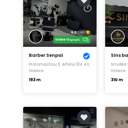
5.0
(38)
Online Πληρωμές
Barber Senpai
Sins b
Protomachou 3, Athina 104 43,
Smolika 
Greece
Greece
193 m
310 m