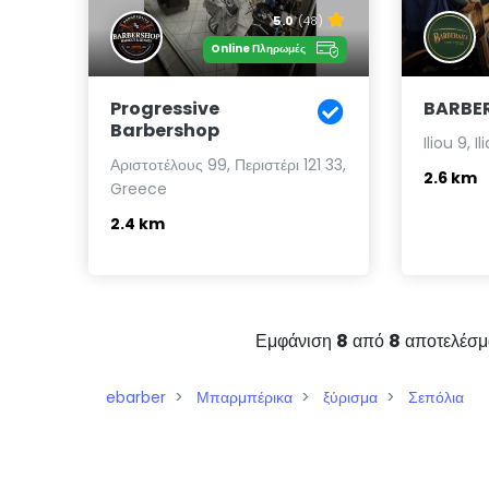
5.0
(48)
Online Πληρωμές
Progressive
BARBER
Barbershop
Iliou 9, I
Αριστοτέλους 99, Περιστέρι 121 33,
2.6 km
Greece
2.4 km
Εμφάνιση
8
από
8
αποτελέσμ
ebarber
Μπαρμπέρικα
ξύρισμα
Σεπόλια