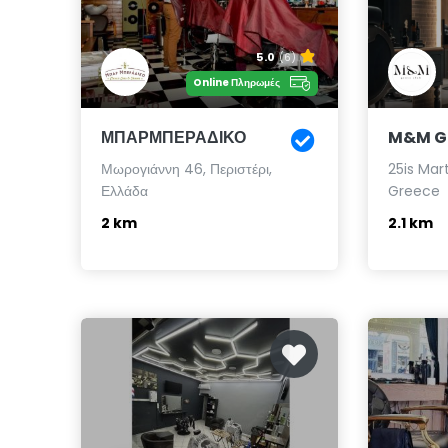
5.0
(6)
Online Πληρωμές
ΜΠΑΡΜΠΕΡΑΔΙΚΟ
M&M Ge
Μωρογιάννη 46, Περιστέρι,
25is Mart
Ελλάδα
Greece
2 km
2.1 km