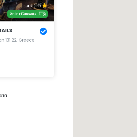
4.9
(22)
Online Πληρωμές
AILS
lion 131 22, Greece
ατα