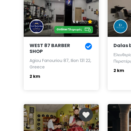
5.0
(25)
Online Πληρωμές
WEST 87 BARBER
Dalas 
SHOP
Ελευθερίο
Agiou Fanouriou 87, Ilion 131 22,
Περιστέρι
Greece
2 km
2 km