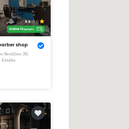
5.0
(63)
Online Πληρωμές
barber shop
υ Βενιζέλου 30,
, Ελλάδα