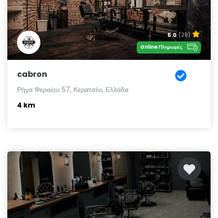
5.0
(29)
Online Πληρωμές
cabron
Ρήγα Φεραίου 57, Κερατσίνι, Ελλάδα
4 km