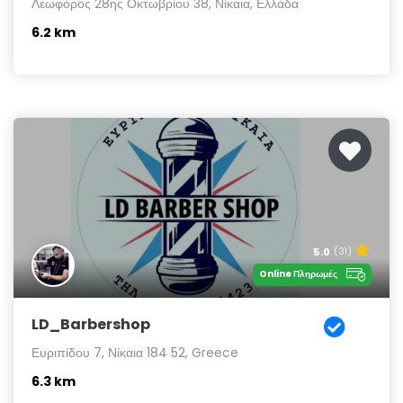
Λεωφόρος 28ης Οκτωβρίου 38, Νίκαια, Ελλάδα
6.2 km
5.0
(31)
Online Πληρωμές
LD_Barbershop
Ευριπίδου 7, Νίκαια 184 52, Greece
6.3 km