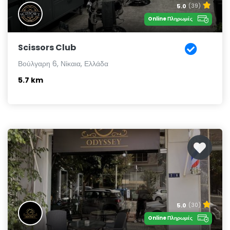
5.0
(39)
Online Πληρωμές
Scissors Club
Βούλγαρη 6, Νίκαια, Ελλάδα
5.7 km
5.0
(30)
Online Πληρωμές