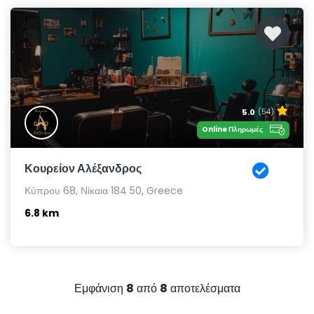
5.0
(54)
Online Πληρωμές
Κουρείον Αλέξανδρος
Κύπρου 68, Νίκαια 184 50, Greece
6.8 km
Εμφάνιση
8
από
8
αποτελέσματα