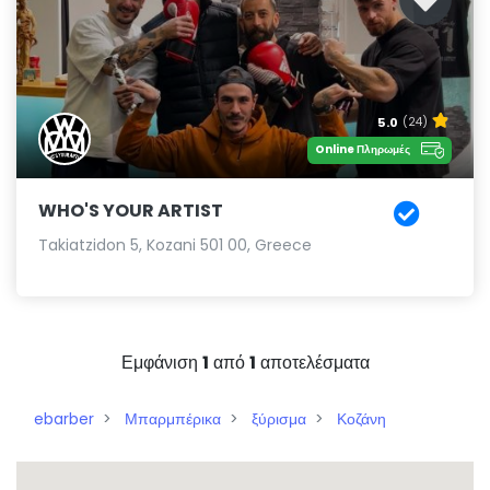
5.0
(24)
Online Πληρωμές
WHO'S YOUR ARTIST
Takiatzidon 5, Kozani 501 00, Greece
Εμφάνιση
1
από
1
αποτελέσματα
ebarber
Μπαρμπέρικα
ξύρισμα
Κοζάνη