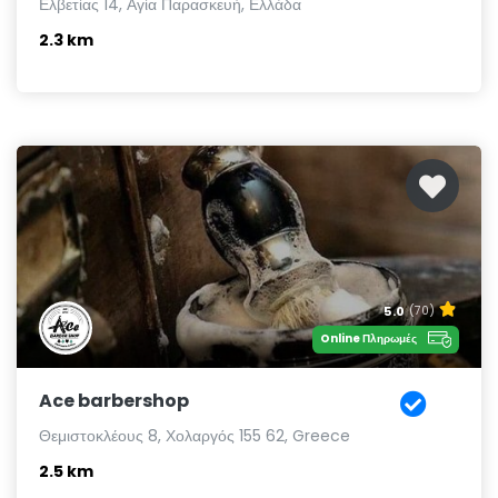
Ελβετίας 14, Αγία Παρασκευή, Ελλάδα
2.3 km
5.0
(70)
Online Πληρωμές
Ace barbershop
Θεμιστοκλέους 8, Χολαργός 155 62, Greece
2.5 km