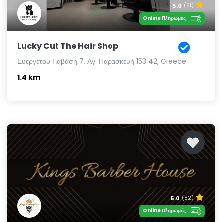
5.0
(61)
Online Πληρωμές
Lucky Cut The Hair Shop
Ευεργέτου Γιαβάση 7, Αγ. Παρασκευή 153 42, Greece
1.4 km
5.0
(82)
Online Πληρωμές