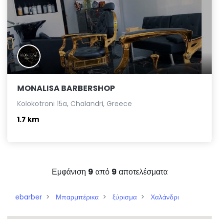
MONALISA BARBERSHOP
Kolokotroni 15a, Chalandri, Greece
1.7 km
Εμφάνιση
9
από
9
αποτελέσματα
ebarber
Μπαρμπέρικα
ξύρισμα
Χαλάνδρι