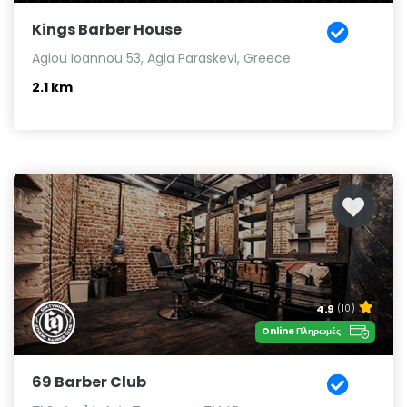
Kings Barber House
Agiou Ioannou 53, Agia Paraskevi, Greece
2.1 km
4.9
(10)
Online Πληρωμές
69 Barber Club