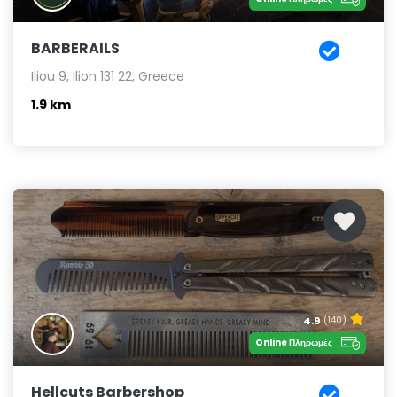
BARBERAILS
Iliou 9, Ilion 131 22, Greece
1.9 km
4.9
(140)
Online Πληρωμές
Hellcuts Barbershop