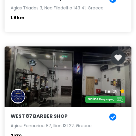
Agias Triados 3, Nea Filadelfia 143 41, Greece
1.9 km
5.0
(25)
Online Πληρωμές
WEST 87 BARBER SHOP
Agiou Fanouriou 87, Ilion 131 22, Greece
2 km