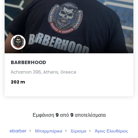
BARBERHOOD
Ἀcharnon 396, Athens, Greece
202 m
Εμφάνιση
9
από
9
αποτελέσματα
ebarber
Μπαρμπέρικα
ξύρισμα
Άγιος Ελευθέριος