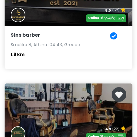
5.0
(52)
Online Πληρωμές
Sins barber
Smolika 8, Athina 104 43, Greece
1.8 km
4.9
(22)
Online Πληρωμές