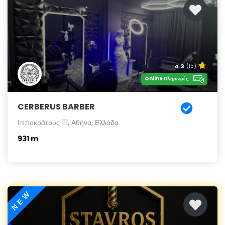
4.3
(15)
Online Πληρωμές
CERBERUS BARBER
Ιπποκράτους 111, Αθήνα, Ελλάδα
931 m
NEW