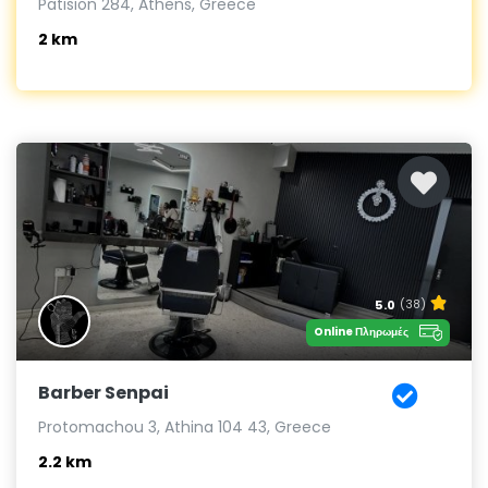
Patision 284, Athens, Greece
2 km
5.0
(38)
Online Πληρωμές
Barber Senpai
Protomachou 3, Athina 104 43, Greece
2.2 km