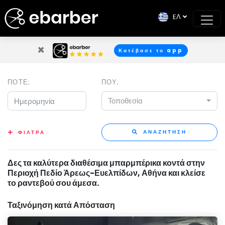
EΛ
×
Κατέβασε το app
ΠΟΤΕ;
ΠΟΥ;
Τοποθεσία
ΑΝΑΖΗΤΗΣΗ
ΦΙΛΤΡΑ
Δες τα καλύτερα διαθέσιμα μπαρμπέρικα κοντά στην
Περιοχή Πεδίο Άρεως-Ευελπίδων, Αθήνα και κλείσε
το ραντεβού σου άμεσα.
Ταξινόμηση κατά Απόσταση