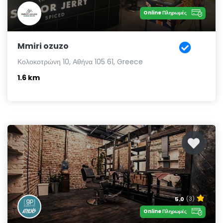
Online Πληρωμές
Mmiri ozuzo
Κολοκοτρώνη 10, Αθήνα 105 61, Greece
1.6 km
5.0
(3)
Online Πληρωμές