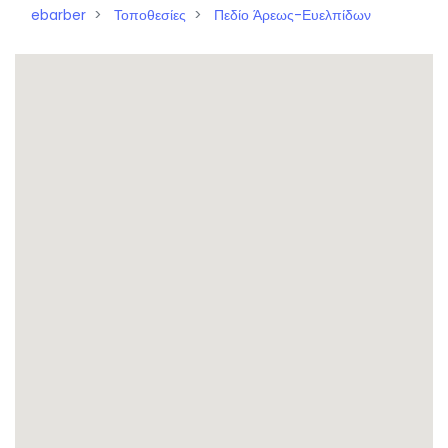
ebarber
Τοποθεσίες
Πεδίο Άρεως-Ευελπίδων