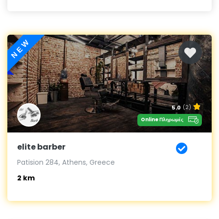
NEW
5.0
(2)
Online Πληρωμές
elite barber
Patision 284, Athens, Greece
2 km