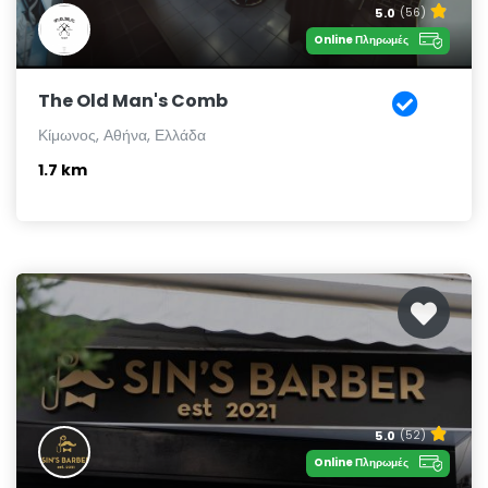
5.0
(56)
Online Πληρωμές
The Old Man's Comb
Κίμωνος, Αθήνα, Ελλάδα
1.7 km
5.0
(52)
Online Πληρωμές