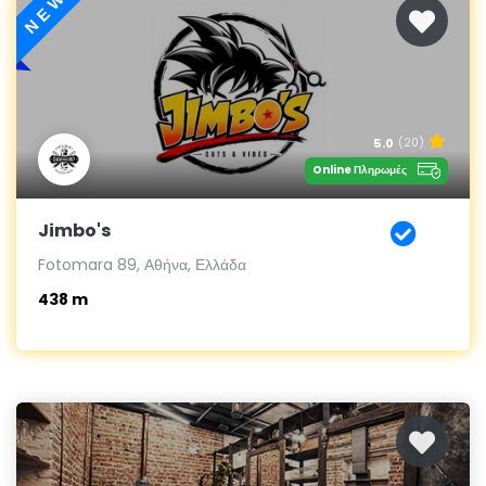
NEW
5.0
(20)
Online Πληρωμές
Jimbo's
Fotomara 89, Αθήνα, Ελλάδα
438 m