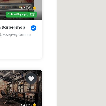
5.0
(27)
Online Πληρωμές
 Barbershop
5, Μενεμένη, Greece
5.0
(22)