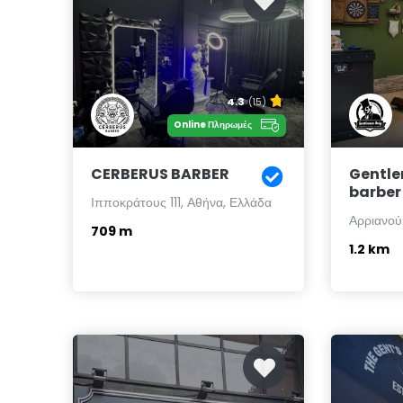
4.3
(15)
Online Πληρωμές
CERBERUS BARBER
Gentle
barber
Ιπποκράτους 111, Αθήνα, Ελλάδα
Αρριανού
709 m
1.2 km