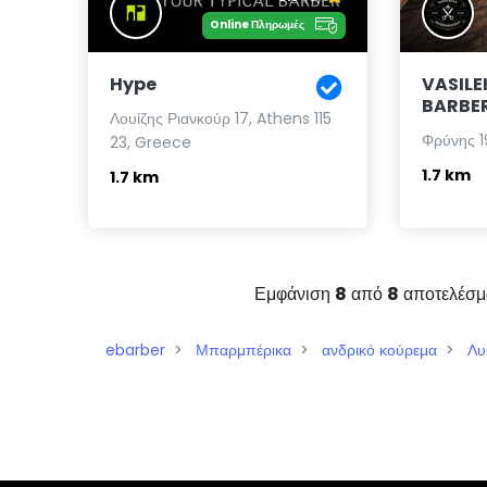
Online Πληρωμές
Hype
VASILE
BARBE
Λουίζης Ριανκούρ 17, Athens 115
Φρύνης 19
23, Greece
1.7 km
1.7 km
Εμφάνιση
8
από
8
αποτελέσμ
ebarber
Μπαρμπέρικα
ανδρικό κούρεμα
Λυ