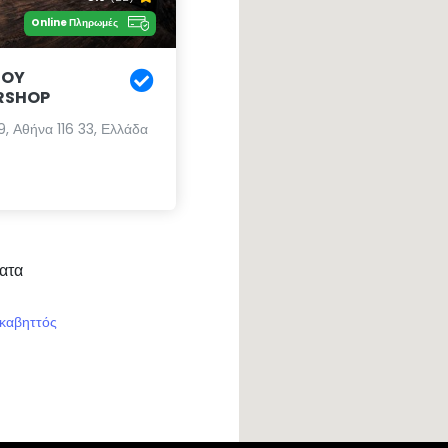
Online Πληρωμές
IOY
RSHOP
, Αθήνα 116 33, Ελλάδα
ατα
καβηττός