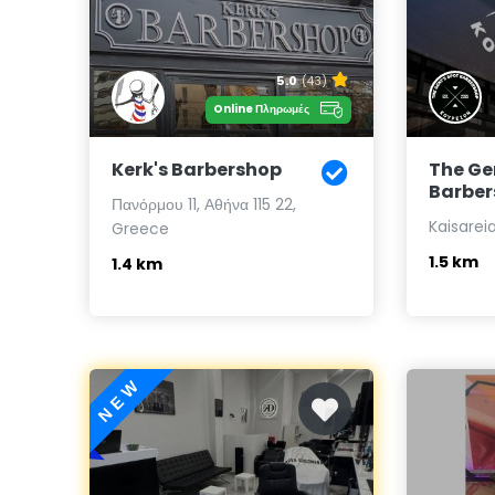
5.0
(43)
Online Πληρωμές
Kerk's Barbershop
The Ge
Barber
Πανόρμου 11, Αθήνα 115 22,
Kaisarei
Greece
1.5 km
1.4 km
NEW