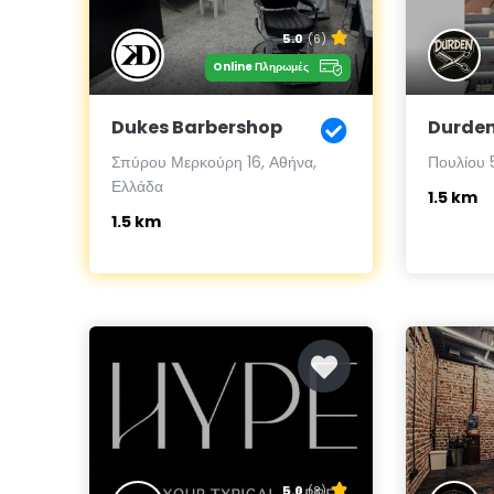
5.0
(6)
Online Πληρωμές
Dukes Barbershop
Durden
Σπύρου Μερκούρη 16, Αθήνα,
Πουλίου 
Ελλάδα
1.5 km
1.5 km
5.0
(8)