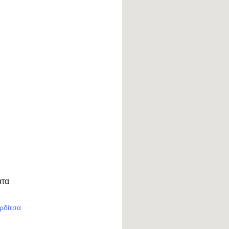
ατα
ρδίτσα