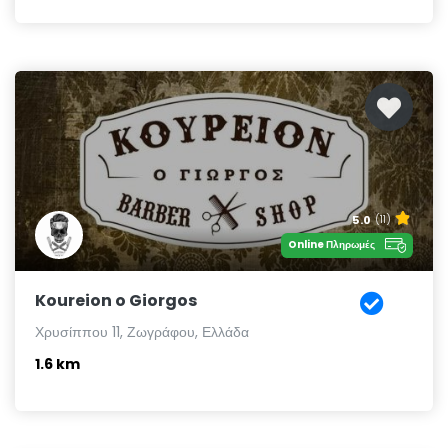
5.0
(11)
Online Πληρωμές
Koureion o Giorgos
Χρυσίππου 11, Ζωγράφου, Ελλάδα
1.6 km