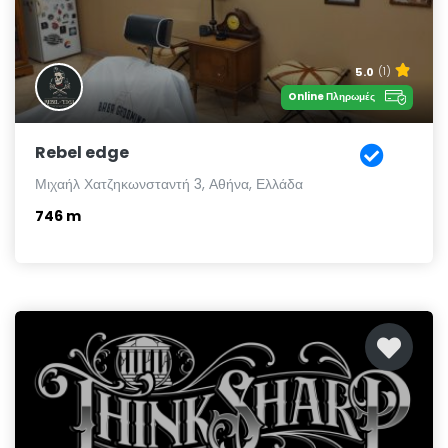
5.0
(1)
Online Πληρωμές
Rebel edge
Μιχαήλ Χατζηκωνσταντή 3, Αθήνα, Ελλάδα
746 m