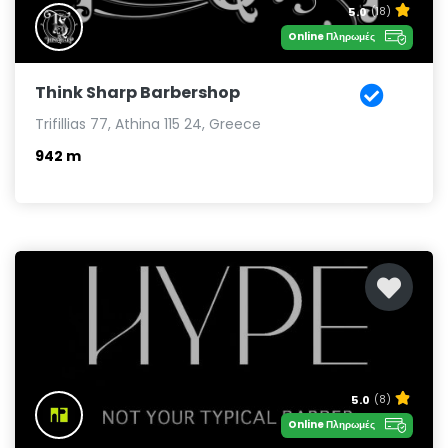
5.0
(18)
Online Πληρωμές
Think Sharp Barbershop
Trifillias 77, Athina 115 24, Greece
942 m
5.0
(8)
Online Πληρωμές