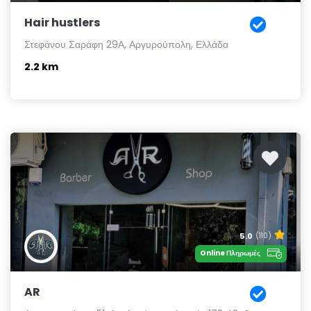
Hair hustlers
Στεφάνου Σαράφη 29Α, Αργυρούπολη, Ελλάδα
2.2 km
5.0
(110)
Online Πληρωμές
AR