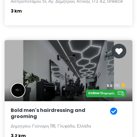
Ασπροποτάμου 51, Αγ. Δημήτριος Αττικής 173 42, Greece
3 km
5.0
(14)
Online Πληρωμές
Bold men's hairdressing and
grooming
Δημητρίου Γούναρη 118, Γλυφάδα, Ελλάδα
3.2 km