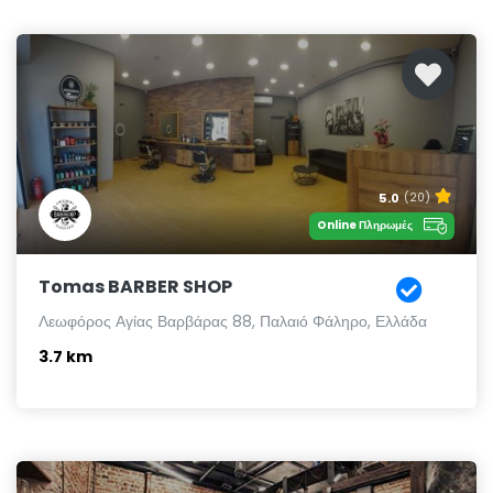
5.0
(20)
Online Πληρωμές
Tomas BARBER SHOP
Λεωφόρος Αγίας Βαρβάρας 88, Παλαιό Φάληρο, Ελλάδα
3.7 km