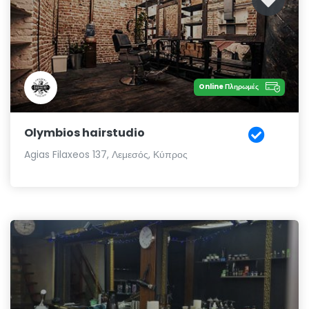
Online Πληρωμές
Olymbios hairstudio
Agias Filaxeos 137, Λεμεσός, Κύπρος