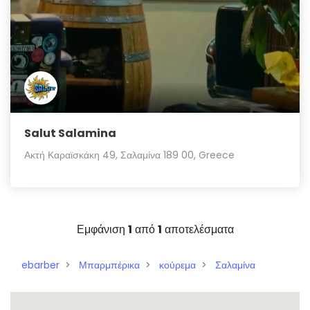
Salut Salamina
Ακτή Καραϊσκάκη 49, Σαλαμίνα 189 00, Greece
Εμφάνιση
1
από
1
αποτελέσματα
ebarber
Μπαρμπέρικα
κούρεμα
Σαλαμίνα