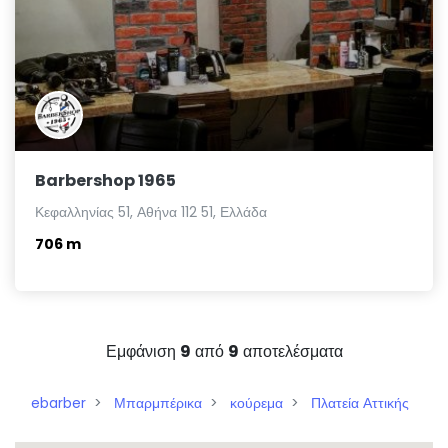
Barbershop 1965
Κεφαλληνίας 51, Αθήνα 112 51, Ελλάδα
706 m
Εμφάνιση
9
από
9
αποτελέσματα
ebarber
Μπαρμπέρικα
κούρεμα
Πλατεία Αττικής