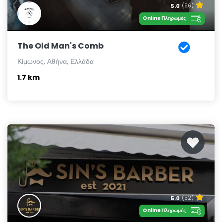
5.0
(56)
Online Πληρωμές
The Old Man's Comb
Κίμωνος, Αθήνα, Ελλάδα
1.7 km
5.0
(52)
Online Πληρωμές