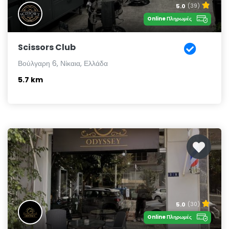
5.0
(39)
Online Πληρωμές
Scissors Club
Βούλγαρη 6, Νίκαια, Ελλάδα
5.7 km
5.0
(30)
Online Πληρωμές