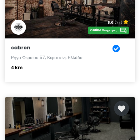
5.0
(29)
Online Πληρωμές
cabron
Ρήγα Φεραίου 57, Κερατσίνι, Ελλάδα
4 km