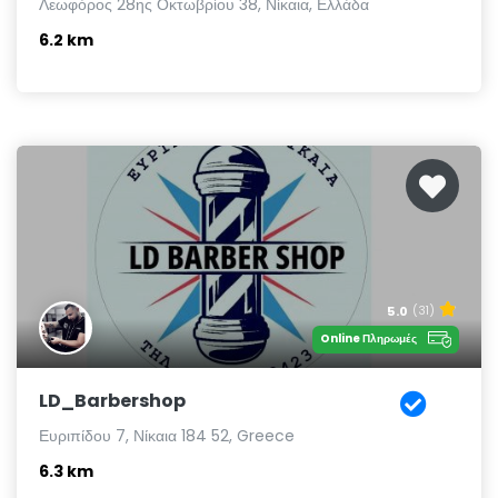
Λεωφόρος 28ης Οκτωβρίου 38, Νίκαια, Ελλάδα
6.2 km
5.0
(31)
Online Πληρωμές
LD_Barbershop
Ευριπίδου 7, Νίκαια 184 52, Greece
6.3 km