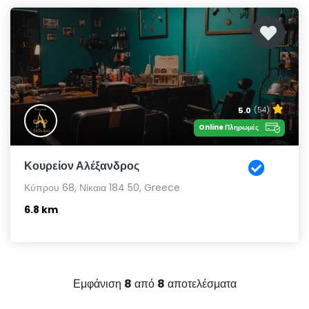
5.0
(54)
Online Πληρωμές
Κουρείον Αλέξανδρος
Κύπρου 68, Νίκαια 184 50, Greece
6.8 km
Εμφάνιση
8
από
8
αποτελέσματα