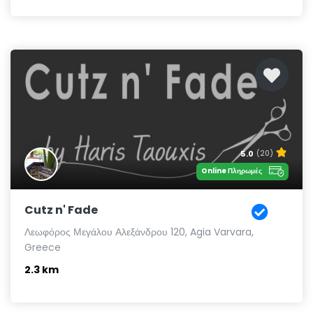
5.0
(20)
Online Πληρωμές
Cutz n' Fade
Λεωφόρος Μεγάλου Αλεξάνδρου 120, Agia Varvara,
Greece
2.3 km