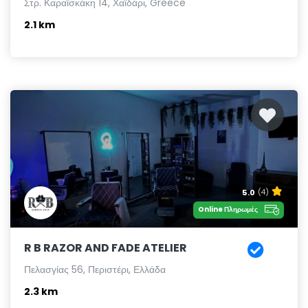
Στρ. Καραϊσκάκη 14, Χαϊδάρι, Greece
2.1 km
5.0
(4)
Online Πληρωμές
R B RAZOR AND FADE ATELIER
Πελασγίας 56, Περιστέρι, Ελλάδα
2.3 km