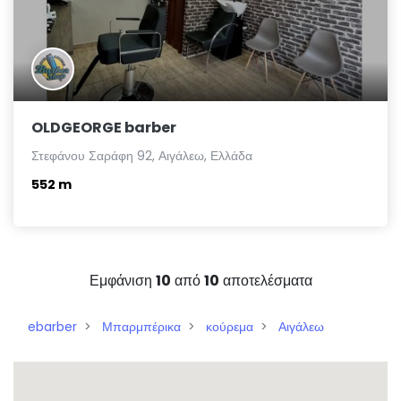
OLDGEORGE barber
Στεφάνου Σαράφη 92, Αιγάλεω, Ελλάδα
552 m
Εμφάνιση
10
από
10
αποτελέσματα
ebarber
Μπαρμπέρικα
κούρεμα
Αιγάλεω