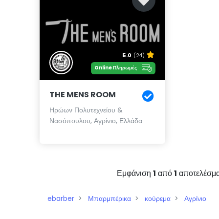
5.0
(24)
Online Πληρωμές
THE MENS ROOM
Ηρώων Πολυτεχνείου &
Νασόπουλου, Αγρίνιο, Ελλάδα
Εμφάνιση
1
από
1
αποτελέσμ
ebarber
Μπαρμπέρικα
κούρεμα
Αγρίνιο