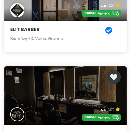
5.0
(20)
Online Πληρωμές
ELIT BARBER
Βασσάνη 33, Volos, Greece
5.0
(37)
Online Πληρωμές