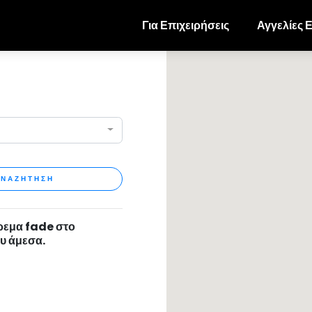
Για Επιχειρήσεις
Αγγελίες 
ΝΑΖΗΤΗΣΗ
ύρεμα fade στο
υ άμεσα.