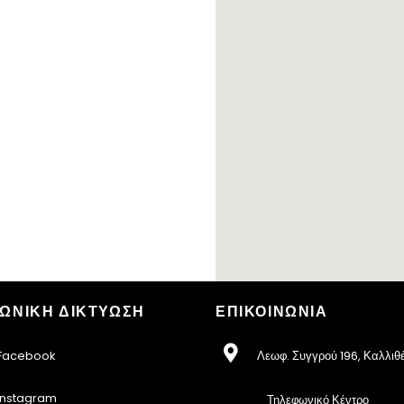
ΩΝΙΚΗ ΔΙΚΤΥΩΣΗ
ΕΠΙΚΟΙΝΩΝΙΑ
acebook
Λεωφ. Συγγρού 196, Καλλιθ
nstagram
Τηλεφωνικό Κέντρο