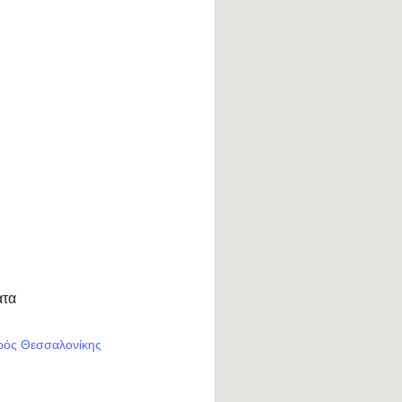
ατα
ρός Θεσσαλονίκης