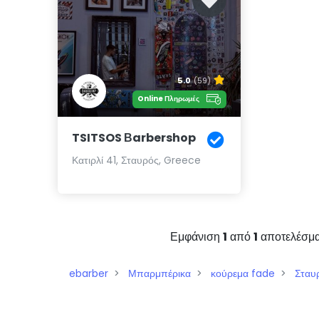
5.0
(59)
Online Πληρωμές
TSITSOS Βarbershop
Κατιρλί 41, Σταυρός, Greece
Εμφάνιση
1
από
1
αποτελέσμ
ebarber
Μπαρμπέρικα
κούρεμα fade
Σταυ