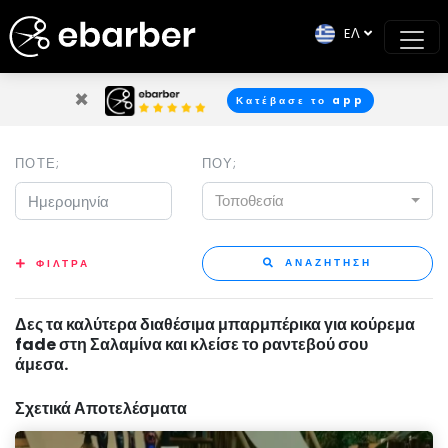
EΛ
×
Κατέβασε το app
ΠΟΤΕ;
ΠΟΥ;
Τοποθεσία
ΑΝΑΖΗΤΗΣΗ
ΦΙΛΤΡΑ
Δες τα καλύτερα διαθέσιμα μπαρμπέρικα για κούρεμα
fade στη Σαλαμίνα και κλείσε το ραντεβού σου
άμεσα.
Σχετικά Αποτελέσματα