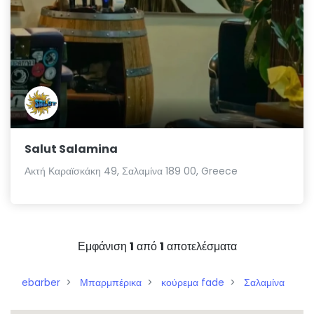
Salut Salamina
Ακτή Καραϊσκάκη 49, Σαλαμίνα 189 00, Greece
Εμφάνιση
1
από
1
αποτελέσματα
ebarber
Μπαρμπέρικα
κούρεμα fade
Σαλαμίνα