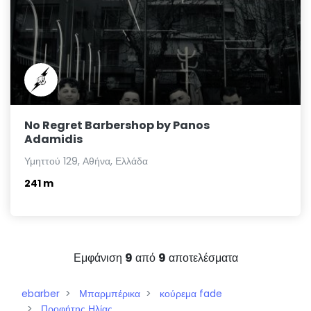
No Regret Barbershop by Panos
Adamidis
Υμηττού 129, Αθήνα, Ελλάδα
241 m
Εμφάνιση
9
από
9
αποτελέσματα
ebarber
Μπαρμπέρικα
κούρεμα fade
Προφήτης Ηλίας