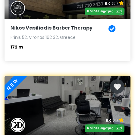
5.0
(81)
Online Πληρωμές
Νikos Vasiliadis Barber Therapy
Frinis 52, Vironas 162 32, Greece
172 m
NEW
5.0
(6)
Online Πληρωμές