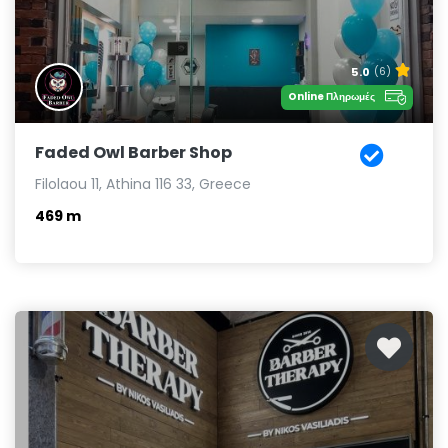
5.0
(6)
Online Πληρωμές
Faded Owl Barber Shop
Filolaou 11, Athina 116 33, Greece
469 m