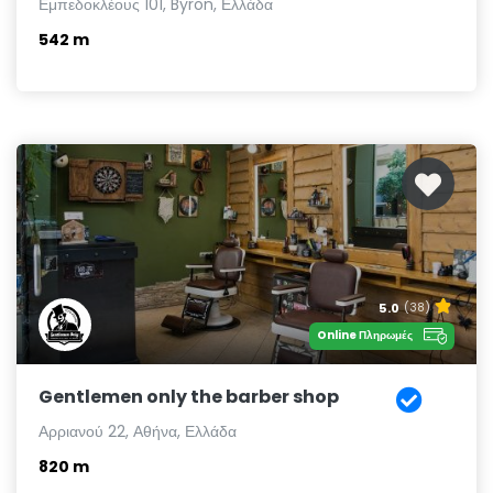
Εμπεδοκλέους 101, Byron, Ελλάδα
542 m
5.0
(38)
Online Πληρωμές
Gentlemen only the barber shop
Αρριανού 22, Αθήνα, Ελλάδα
820 m