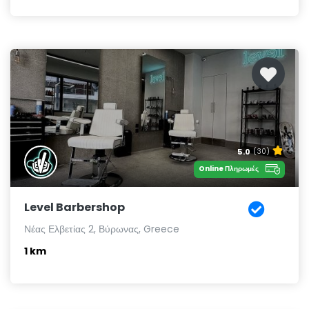
5.0
(30)
Online Πληρωμές
Level Barbershop
Νέας Ελβετίας 2, Βύρωνας, Greece
1 km