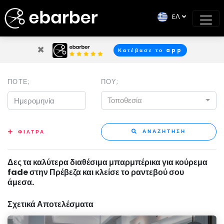
EΛ
×
Κατέβασε το app
ΠΟΤΕ;
ΠΟΥ;
Τοποθεσία
ΑΝΑΖΗΤΗΣΗ
ΦΙΛΤΡΑ
Δες τα καλύτερα διαθέσιμα μπαρμπέρικα για κούρεμα
fade στην Πρέβεζα και κλείσε το ραντεβού σου
άμεσα.
Σχετικά Αποτελέσματα