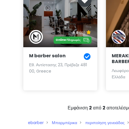
5.0
(10)
Online Πληρωμές
M barber salon
MERAK
BARBE
Εθ. Αντίστασης 23, Πρέβεζα 481
Λεωφόρος
00, Greece
Ελλάδα
Εμφάνιση
2
από
2
αποτελέσμ
ebarber
Μπαρμπέρικα
περιποίηση γενειάδας