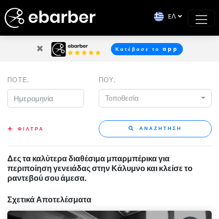
EΛ
×
Κατέβασε το app
ΠΟΤΕ;
ΠΟΥ;
Τοποθεσία
ΑΝΑΖΗΤΗΣΗ
ΦΙΛΤΡΑ
Δες τα καλύτερα διαθέσιμα μπαρμπέρικα για
περιποίηση γενειάδας στην Κάλυμνο και κλείσε το
ραντεβού σου άμεσα.
Σχετικά Αποτελέσματα