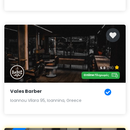
5.0
(79)
Online Πληρωμές
Vales Barber
Ioannou Vilara 95, Ioannina, Greece