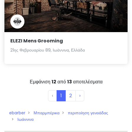
ELEZI Mens Grooming
21ης Φεβρουαρίου 89, Ιωάννινα, Ελλάδα
Εμφάνιση
12
από
13
αποτελέσματα
‹
1
2
›
ebarber
Μπαρμπέρικα
περιποίηση γενειάδας
Ιωάννινα