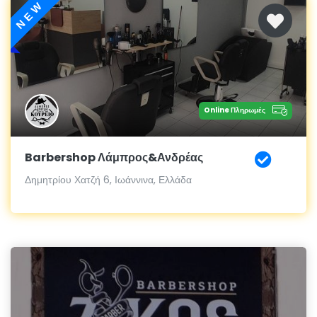
NEW
Online Πληρωμές
Barbershop Λάμπρος&Ανδρέας
Δημητρίου Χατζή 6, Ιωάννινα, Ελλάδα