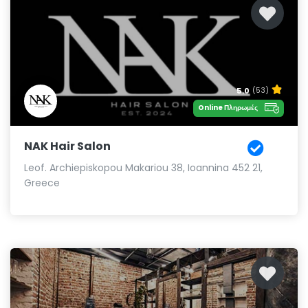
5.0
(53)
Online Πληρωμές
NAK Hair Salon
Leof. Archiepiskopou Makariou 38, Ioannina 452 21,
Greece