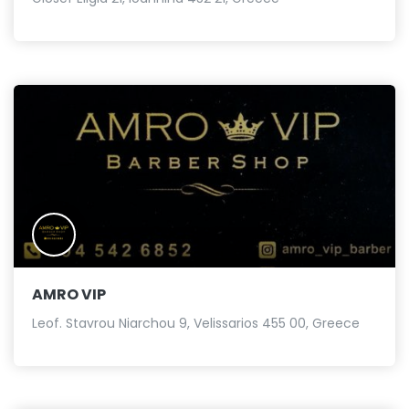
AMRO VIP
Leof. Stavrou Niarchou 9, Velissarios 455 00, Greece