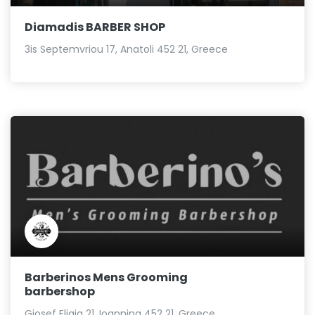
Diamadis BARBER SHOP
3is Septemvriou 17, Anatoli 452 21, Greece
Barberinos Mens Grooming
barbershop
Giosef Eligia 21, Ioannina 452 21, Greece