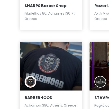
SHARPS Barber Shop
Razor 
Filadelfias 80, Acharnes 136 71,
Ακτή Μιαο
Greece
Greece
BARBERHOOD
STAVR
Ἀcharnon 396, Athens, Greece
Pagkalou