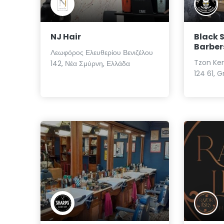
NJ Hair
Black S
Barber
Λεωφόρος Ελευθερίου Βενιζέλου
Tzon Ken
142, Νέα Σμύρνη, Ελλάδα
124 61, 