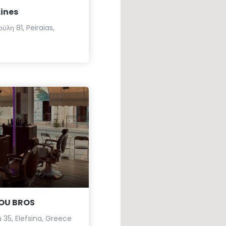
Lines
ύλη 81, Peiraias,
OU BROS
 35, Elefsina, Greece