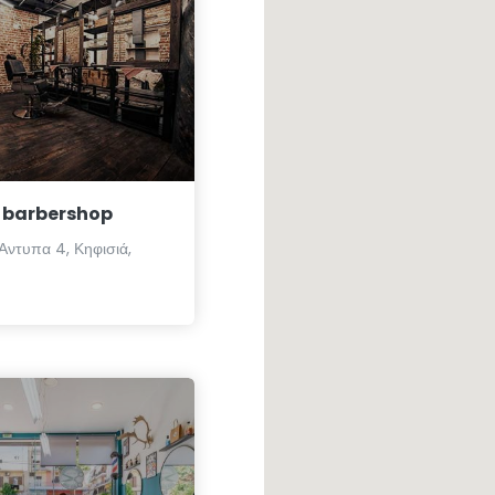
 barbershop
Αντυπα 4, Κηφισιά,