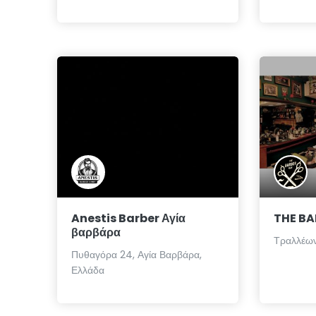
Anestis Barber Αγία
THE B
βαρβάρα
Τραλλέων
Πυθαγόρα 24, Αγία Βαρβάρα,
Ελλάδα