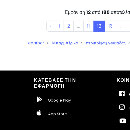
Εμφάνιση
12
από
180
αποτελέσ
‹
1
2
...
11
12
13
...
ebarber
Μπαρμπέρικα
περιποίηση γενειάδας
ΚΑΤΕΒΑΣΕ ΤΗΝ
ΚΟΙΝ
ΕΦΑΡΜΟΓΗ
F
Google Play
I
App Store