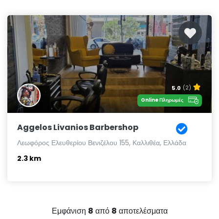
5.0
(2)
Online Πληρωμές
Aggelos Livanios Barbershop
Λεωφόρος Ελευθερίου Βενιζέλου 155, Καλλιθέα, Ελλάδα
2.3 km
Εμφάνιση
8
από
8
αποτελέσματα