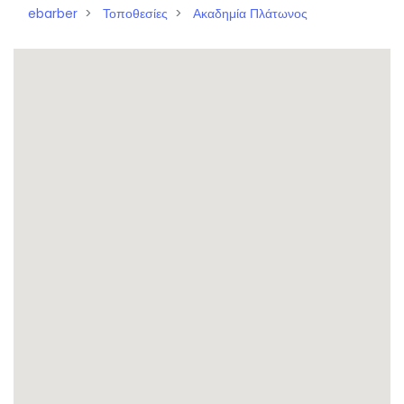
ebarber
Τοποθεσίες
Ακαδημία Πλάτωνος