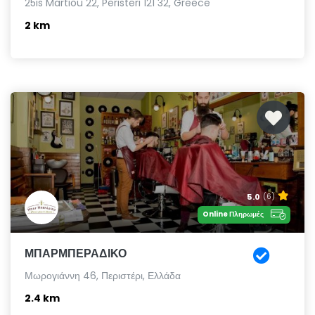
25is Martiou 22, Peristeri 121 32, Greece
2 km
5.0
(6)
Online Πληρωμές
ΜΠΑΡΜΠΕΡΑΔΙΚΟ
Μωρογιάννη 46, Περιστέρι, Ελλάδα
2.4 km