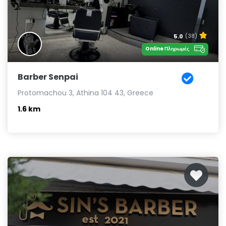
5.0
(38)
Online Πληρωμές
Barber Senpai
Protomachou 3, Athina 104 43, Greece
1.6 km