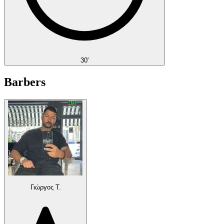
30'
Barbers
Γιώργος Τ.