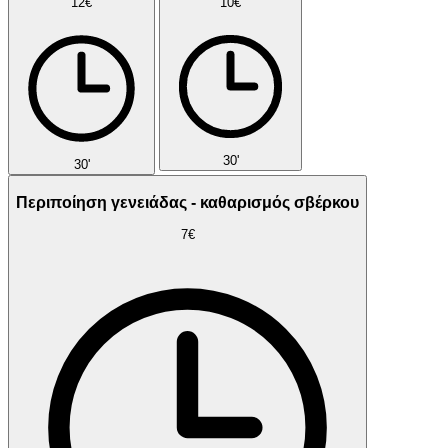
12€
10€
30'
30'
Περιποίηση γενειάδας - καθαρισμός σβέρκου
7€