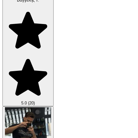
Βαγγέλης Τ.
5.0
(20)