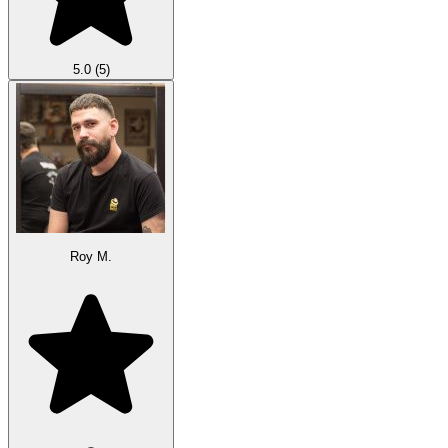
5.0
(5)
Roy Μ.