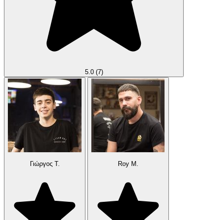
5.0
(7)
Γιώργος Τ.
Roy Μ.