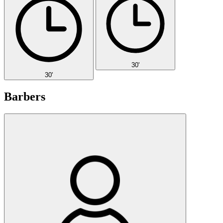
30'
30'
Barbers