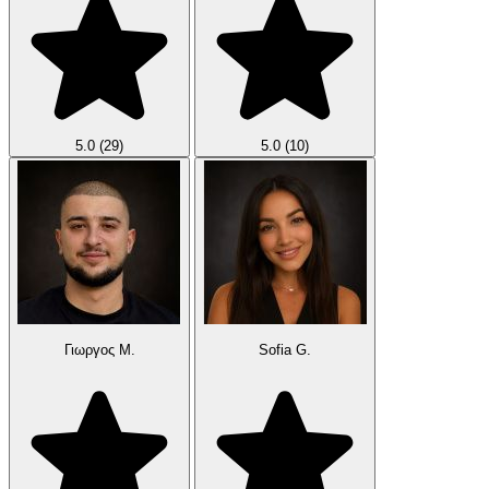
5.0
(29)
5.0
(10)
Γιωργος Μ.
Sofia G.