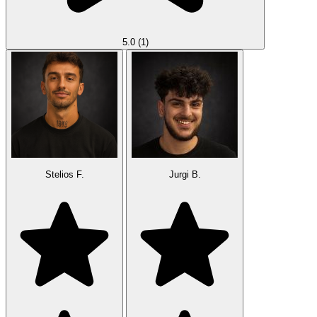
5.0
(1)
Stelios F.
Jurgi B.