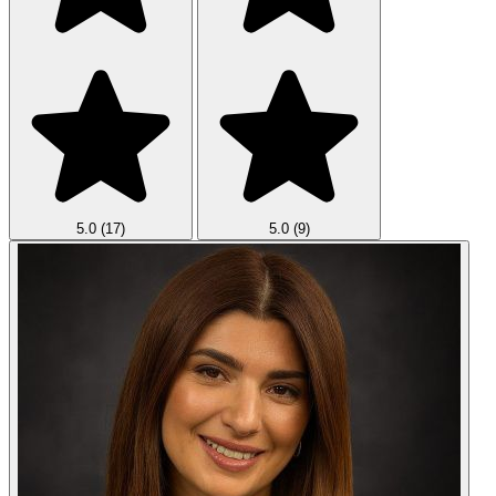
5.0
(17)
5.0
(9)