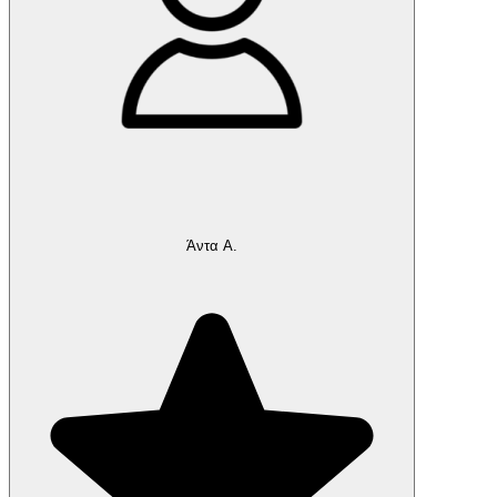
Άντα Α.