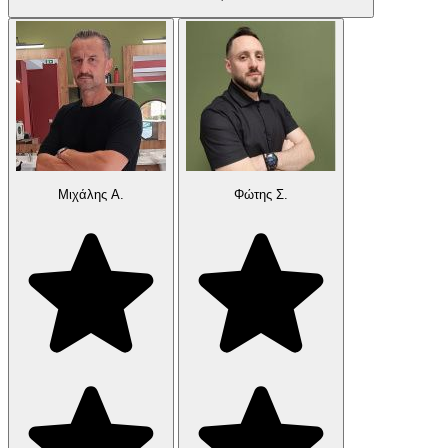
Μιχάλης Α.
Φώτης Σ.