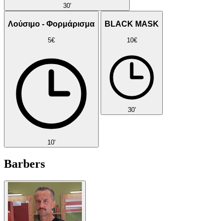
30'
Λούσιμο - Φορμάρισμα
BLACK MASK
5€
10€
30'
10'
Barbers