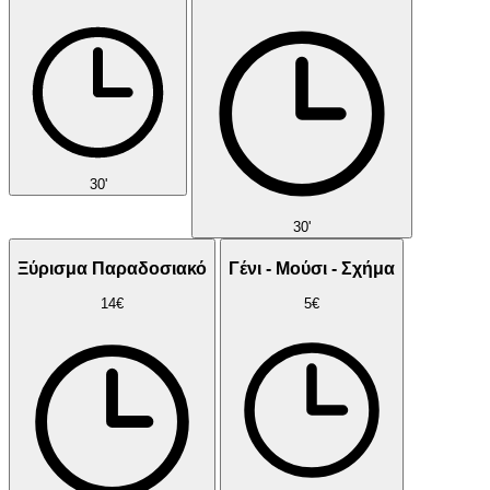
30'
30'
Ξύρισμα Παραδοσιακό
Γένι - Μούσι - Σχήμα
14€
5€