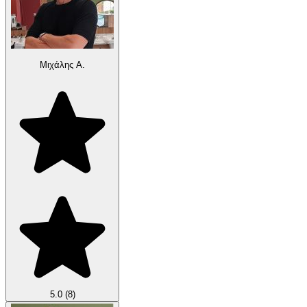
Μιχάλης Α.
5.0
(8)