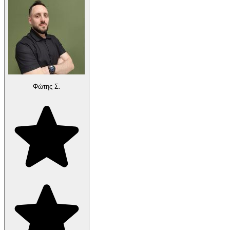
Φώτης Σ.