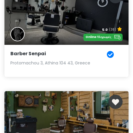
5.0
(38)
Online Πληρωμές
Barber Senpai
Protomachou 3, Athina 104 43, Greece