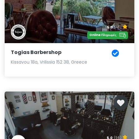
5.0
(46)
Online Πληρωμές
Togias Barbershop
Kissavou 18a, Vrilissia 152 38, Greece
5.0
(56)