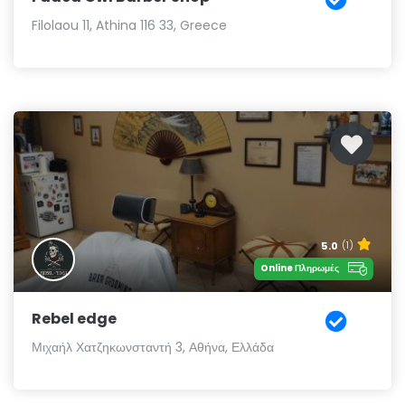
Filolaou 11, Athina 116 33, Greece
5.0
(1)
Online Πληρωμές
Rebel edge
Μιχαήλ Χατζηκωνσταντή 3, Αθήνα, Ελλάδα