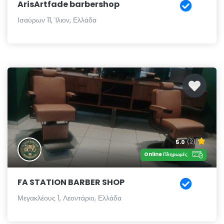
ArisArtfade barbershop
Ισαύρων 11, Ίλιον, Ελλάδα
5.0
(2)
Online Πληρωμές
FA STATION BARBER SHOP
Μεγακλέους 1, Λεοντάριο, Ελλάδα