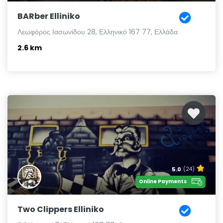
BARber Elliniko
Λεωφόρος Ιασωνίδου 28, Ελληνικό 167 77, Ελλάδα
2.6 km
5.0
(24)
Online Payments
Two Clippers Elliniko