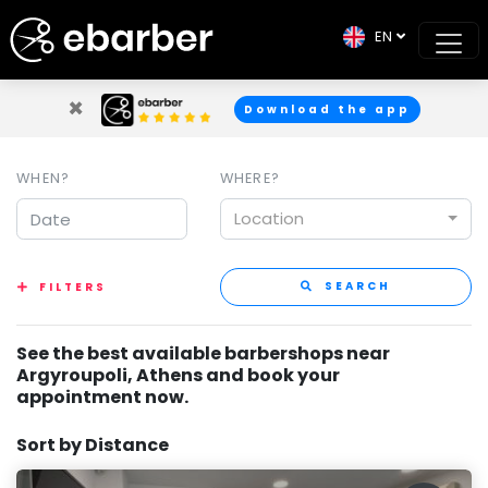
EN
×
Download the app
WHEN?
WHERE?
Location
SEARCH
FILTERS
See the best available barbershops near
Argyroupoli, Athens and book your
appointment now.
Sort by Distance