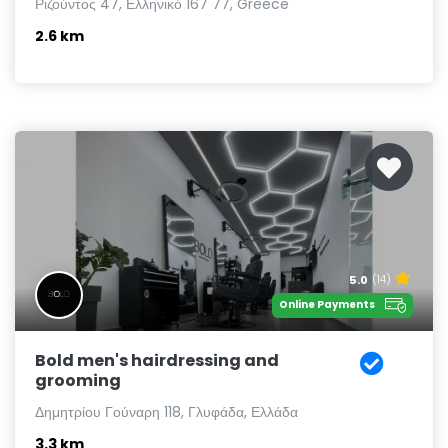
Ριζούντος 47, Ελληνικό 167 77, Greece
2.6 km
5.0
(14)
Online Payments
Bold men's hairdressing and
grooming
Δημητρίου Γούναρη 118, Γλυφάδα, Ελλάδα
3.3 km