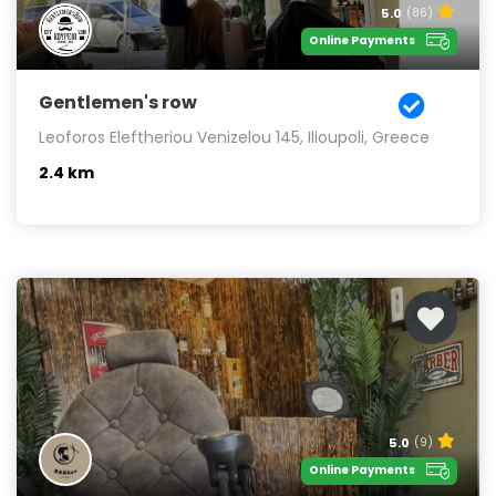
5.0
(86)
Online Payments
Gentlemen's row
Leoforos Eleftheriou Venizelou 145, Ilioupoli, Greece
2.4 km
5.0
(9)
Online Payments