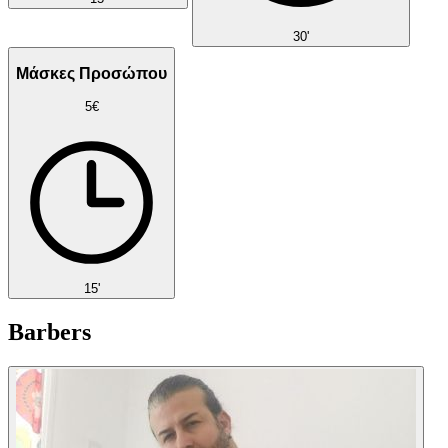
30'
Μάσκες Προσώπου
5€
15'
Barbers