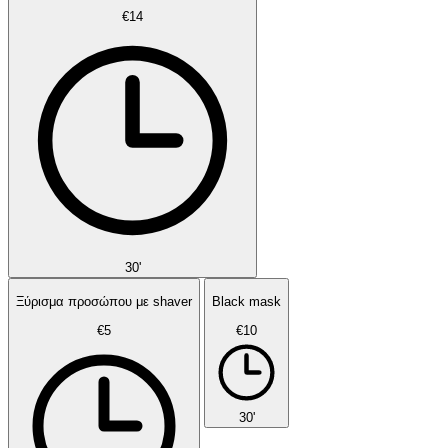
€14
30'
Ξύρισμα προσώπου με shaver
Black mask
€5
€10
30'