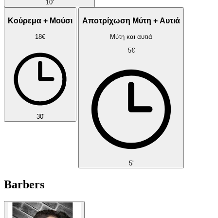
10'
Κούρεμα + Μούσι
Αποτρίχωση Μύτη + Αυτιά
18€
Μύτη και αυτιά
5€
30'
5'
Barbers