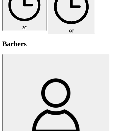
30'
60'
Barbers