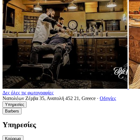
Δες όλες τις φωτογραφίες
Ναπολέων Ζέρβα 35, Ανατολή 452 21, Greece
·
Οδηγίες
Υπηρεσίες
Barbers
Υπηρεσίες
Κούρεμα