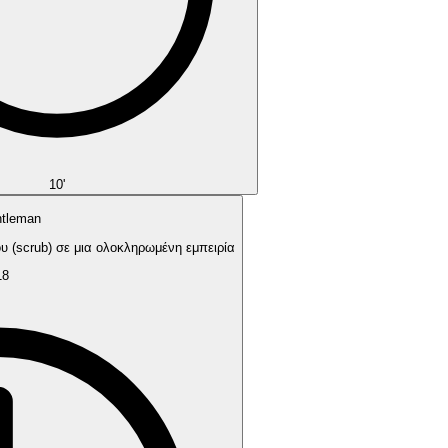
10'
ntleman
 (scrub) σε μια ολοκληρωμένη εμπειρία
18