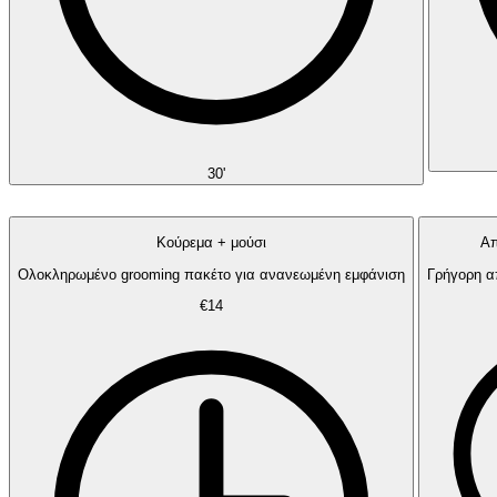
30'
Κούρεμα + μούσι
Απ
Ολοκληρωμένο grooming πακέτο για ανανεωμένη εμφάνιση
Γρήγορη α
€14