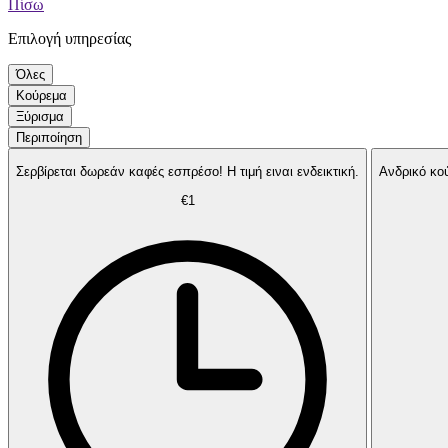
Πίσω
Επιλογή υπηρεσίας
Όλες
Κούρεμα
Ξύρισμα
Περιποίηση
Σερβίρεται δωρεάν καφές εσπρέσο! Η τιμή ειναι ενδεικτική.
Ανδρικό κού
€1