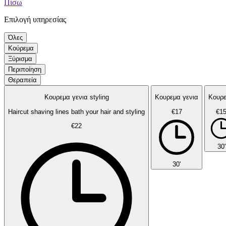
Πίσω
Επιλογή υπηρεσίας
Όλες
Κούρεμα
Ξύρισμα
Περιποίηση
Θεραπεία
Κουρεμα γενια styling
Κουρεμα γενια
Κουρ
Haircut shaving lines bath your hair and styling
€17
€1
€22
30'
30'