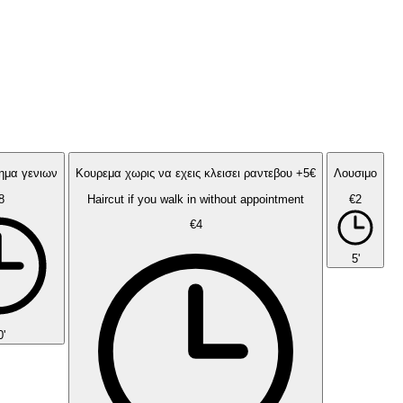
ημα γενιων
Κουρεμα χωρις να εχεις κλεισει ραντεβου +5€
Λουσιμο
8
Haircut if you walk in without appointment
€2
€4
5'
0'