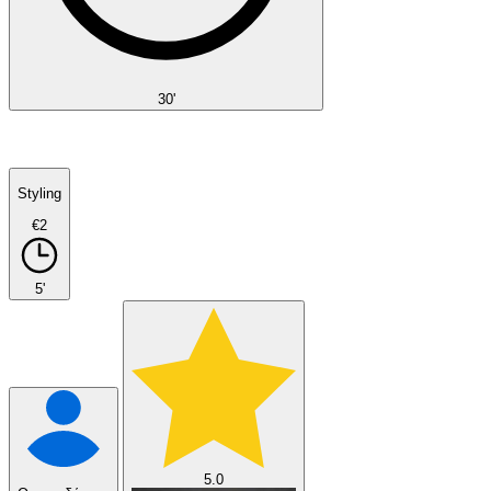
30'
Styling
€2
5'
5.0